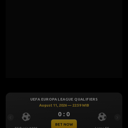
UEFA EUROPA LEAGUE QUALIFIERS
August 11, 2026 — 22:59 WIB
0 : 0
Previous
Next
BET NOW