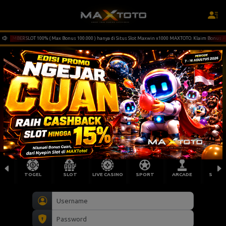
MBER SLOT 100% ( Max Bonus 100.000 ) hanya di Situs Slot Maxwin x1000 MAXTOTO. Klaim Bonus Anda 
TOGEL
SLOT
LIVE CASINO
SPORT
ARCADE
SABU