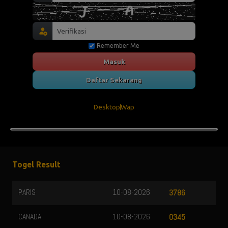
Remember Me
Masuk
Daftar Sekarang
Desktop
Wap
Togel Result
PARIS
10-08-2026
3786
CANADA
10-08-2026
0345