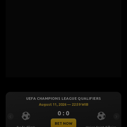
UEFA CHAMPIONS LEAGUE QUALIFIERS
August 11, 2026 — 22:59 WIB
0 : 0
Previous
Next
BET NOW