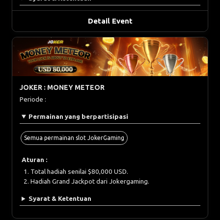
Detail Event
JOKER : MONEY METEOR
Periode :
Event berlangsung setiap hari
Permainan yang berpartisipasi
Semua permainan slot JokerGaming
Aturan :
Total hadiah senilai $80,000 USD.
Hadiah Grand Jackpot dari Jokergaming.
Syarat & Ketentuan