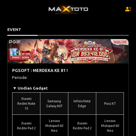
EVENT
PGSOFT : MERDEKA KE 81 !
Periode:
1 - 31 Agustus 2026
Undian Gadget
Xiaomi
Samsung
Infinix Note
Redmi Note
Poco X7
Galaxy A07
Edge
15
Lenovo
Lenovo
Xiaomi
Xiaomi
Motopad 60
Motopad 60
Redmi Pad 2
Redmi Pad 2
Neo
Neo