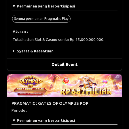
Permainan yang berpartisipasi
Semua permainan Pragmatic Play
Aturan :
Total hadiah Slot & Casino senilai Rp 15,000,000,000.
Syarat & Ketentuan
Detail Event
PRAGMATIC : GATES OF OLYMPUS POP
Periode :
3 Agustus 2026 - 28 September 2026
Permainan yang berpartisipasi