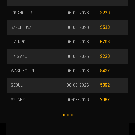
LOSANGELES
06-08-2026
3270
BARCELONA
06-08-2026
3518
LIVERPOOL
06-08-2026
6793
HK SIANG
06-08-2026
9220
WASHINGTON
06-08-2026
8427
SEOUL
06-08-2026
5892
SYDNEY
06-08-2026
7097