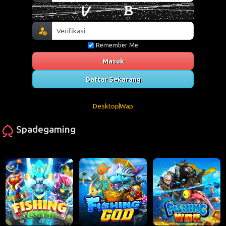
Remember Me
Masuk
Daftar Sekarang
Desktop
Wap
Spadegaming