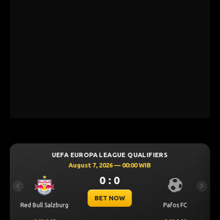
LEAGUE QUALIFIERS
UEFA EUROPA LEAG
 2026 — 00:00 WIB
August 7, 2026 —
0 : 0
0 : 
Previous
Next
ET NOW
BET N
Pafos FC
Benfica