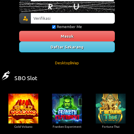
Remember Me
Masuk
Daftar Sekarang
Desktop
Wap
SBO Slot
Gold Volcano
Franken Experiment
Fortune Thai