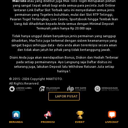
MaxToto
atau yang disebut juga Max Toto Togel merupakan pilihan
yang sangat tepat sekali bagi anda semua para pecinta Judi Online
lantaran Link Daftar Slot Terbaik satu ini menyediakan semua jenis
permainan yang Togelers butuhkan, mulai dari Slot RTP Tetinggi,
Pasaran Togel Terlengkap, Live Casino, Sportsbook hingga Tembak Ikan
Uang Asli dihadirkan kepada Anda semua dengan Minimal Deposit
Termurah yakni hanya Rp 20.000 saja.
Tidak hanya unggul dalam banyaknya jenis permainan yang sanggup
dihadirkan, MaxToto juga terkenal dengan sistem keamanannya yang
sangat bagus sehingga data - data anda akan terenkripsi secara aman
dan tidak akan jatuh ke pihak yang tidak bertanggung jawab.
Disini Anda juga akan mendapatkan Bonus, Diskon dan Hadiah Terbesar
pada setiap permainannya. Ayo Langsung saja Daftar disitus ini
sekarang juga, lakukan Deposit lalu Withdraw Ratusan Juta setiap
harinya !.
© 2015 - 2026 Copyright MAXTOTO.
All Rights Reserved.
LAPOR PUSAT
BERANDA
PROMOSI
EVENT
LIVECHAT