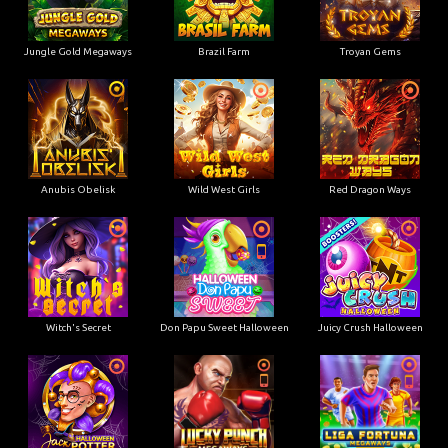
Jungle Gold Megaways
Brazil Farm
Troyan Gems
Anubis Obelisk
Wild West Girls
Red Dragon Ways
Witch's Secret
Don Papu Sweet Halloween
Juicy Crush Halloween