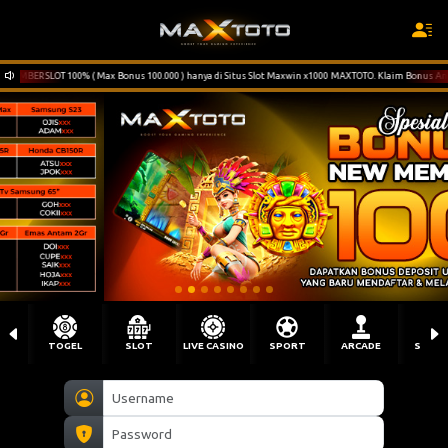
Max Bonus 100.000 ) hanya di Situs Slot Maxwin x1000 MAXTOTO. Klaim Bonus Anda Sekarang !!!
TOGEL
SLOT
LIVE CASINO
SPORT
ARCADE
SABU