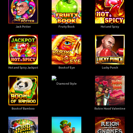
Jack Potter
Fruity Book
Hot and Spicy
Hot and Spicy Jackpot
Book of Eye
Lucky Punch
Diamond Style
Book of Bamboo
Robin Hood Valentine