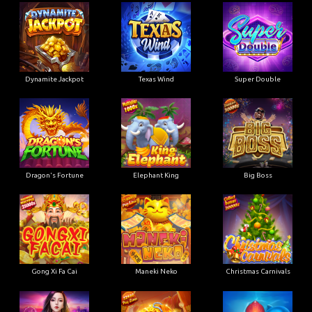
Dynamite Jackpot
Texas Wind
Super Double
Dragon's Fortune
Elephant King
Big Boss
Gong Xi Fa Cai
Maneki Neko
Christmas Carnivals