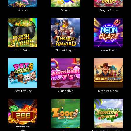
Wishes
Squish
Dragon Coins
Irish Coins
Thor of Asgard
Neon Blaze
Pets Pay Day
Gumball7s
Deadly Outlaw