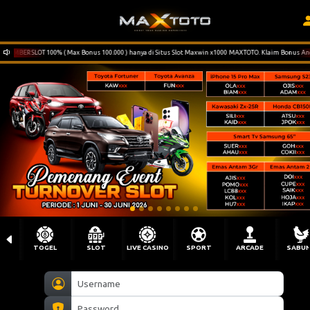
ER SLOT 100% ( Max Bonus 100.000 ) hanya di Situs Slot Maxwin x1000 MAXTOTO. Klaim Bonus Anda Se
TOGEL
SLOT
LIVE CASINO
SPORT
ARCADE
SABU