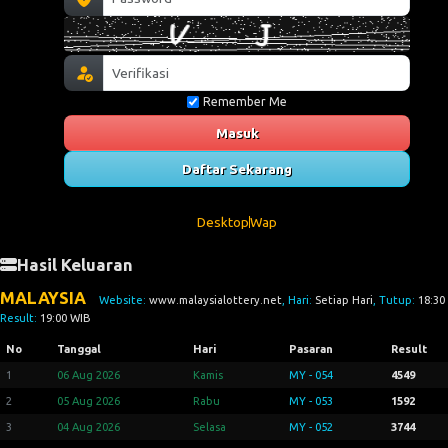
Remember Me
Masuk
Daftar Sekarang
Desktop
Wap
Hasil Keluaran
MALAYSIA
Website:
www.malaysialottery.net
, Hari:
Setiap Hari
, Tutup:
18:30
Result:
19:00 WIB
No
Tanggal
Hari
Pasaran
Result
1
06 Aug 2026
Kamis
MY - 054
4549
2
05 Aug 2026
Rabu
MY - 053
1592
3
04 Aug 2026
Selasa
MY - 052
3744