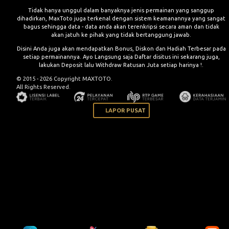
Tidak hanya unggul dalam banyaknya jenis permainan yang sanggup
dihadirkan, MaxToto juga terkenal dengan sistem keamanannya yang sangat
bagus sehingga data - data anda akan terenkripsi secara aman dan tidak
akan jatuh ke pihak yang tidak bertanggung jawab.
Disini Anda juga akan mendapatkan Bonus, Diskon dan Hadiah Terbesar pada
setiap permainannya. Ayo Langsung saja Daftar disitus ini sekarang juga,
lakukan Deposit lalu Withdraw Ratusan Juta setiap harinya !.
© 2015 - 2026 Copyright MAXTOTO.
All Rights Reserved.
LAPOR PUSAT