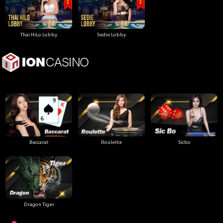
Thai HiLo Lobby
Sedie Lobby
Baccarat
Roulette
Sicbo
Dragon Tiger