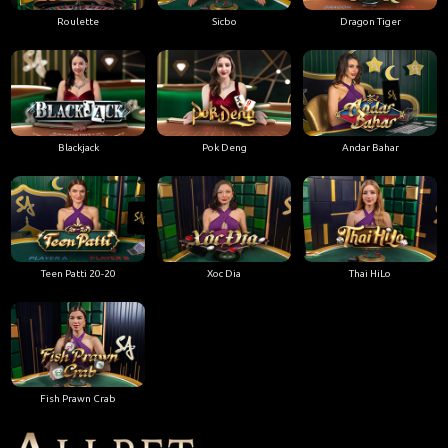
Roulette
Sicbo
Dragon Tiger
Blackjack
Pok Deng
Andar Bahar
Teen Patti 20-20
Xoc Dia
Thai HiLo
Fish Prawn Crab