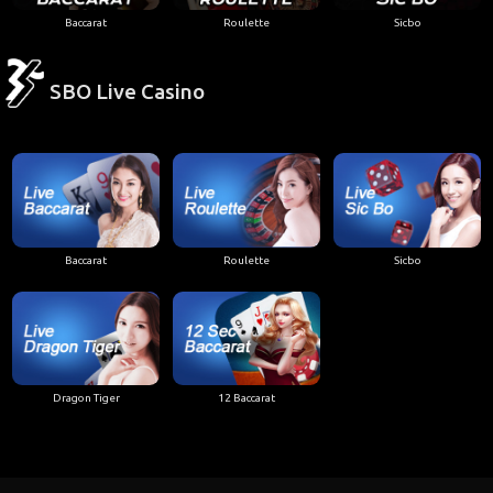
Baccarat
Roulette
Sicbo
SBO Live Casino
Baccarat
Roulette
Sicbo
Dragon Tiger
12 Baccarat