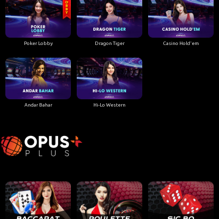
Poker Lobby
Dragon Tiger
Casino Hold'em
Andar Bahar
Hi-Lo Western