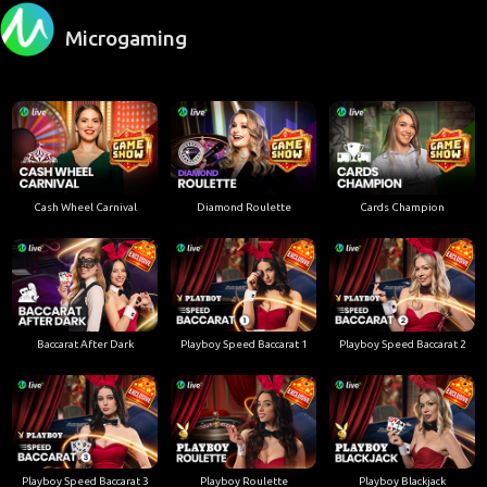
Microgaming
Cash Wheel Carnival
Diamond Roulette
Cards Champion
Baccarat After Dark
Playboy Speed Baccarat 1
Playboy Speed Baccarat 2
Playboy Speed Baccarat 3
Playboy Roulette
Playboy Blackjack