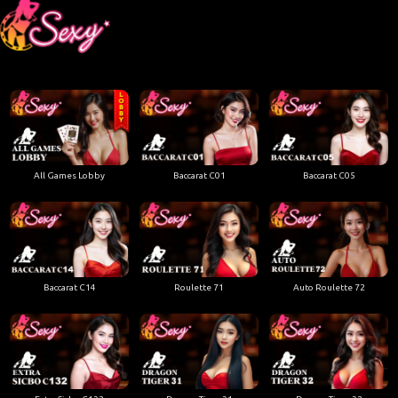
All Games Lobby
Baccarat C01
Baccarat C05
Baccarat C14
Roulette 71
Auto Roulette 72