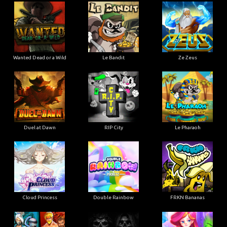
Wanted Dead or a Wild
Le Bandit
Ze Zeus
Duel at Dawn
RIP City
Le Pharaoh
Cloud Princess
Double Rainbow
FRKN Bananas