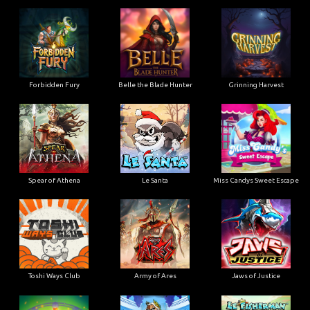
Forbidden Fury
Belle the Blade Hunter
Grinning Harvest
Spear of Athena
Le Santa
Miss Candys Sweet Escape
Toshi Ways Club
Army of Ares
Jaws of Justice