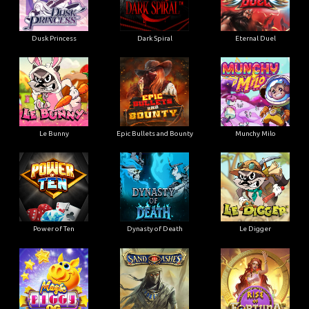
Dusk Princess
Dark Spiral
Eternal Duel
Le Bunny
Epic Bullets and Bounty
Munchy Milo
Power of Ten
Dynasty of Death
Le Digger