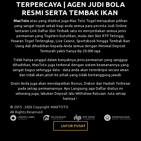
TERPERCAYA | AGEN JUDI BOLA
RESMI SERTA TEMBAK IKAN
MaxToto
atau yang disebut juga Max Toto Togel merupakan pilihan
yang sangat tepat sekali bagi anda semua para pecinta Judi Online
lantaran Link Daftar Slot Terbaik satu ini menyediakan semua jenis
permainan yang Togelers butuhkan, mulai dari Slot RTP Tetinggi,
Pasaran Togel Terlengkap, Live Casino, Sportsbook hingga Tembak Ikan
Uang Asli dihadirkan kepada Anda semua dengan Minimal Deposit
Termurah yakni hanya Rp 20.000 saja.
Tidak hanya unggul dalam banyaknya jenis permainan yang sanggup
dihadirkan, MaxToto juga terkenal dengan sistem keamanannya yang
sangat bagus sehingga data - data anda akan terenkripsi secara aman
dan tidak akan jatuh ke pihak yang tidak bertanggung jawab.
Disini Anda juga akan mendapatkan Bonus, Diskon dan Hadiah Terbesar
pada setiap permainannya. Ayo Langsung saja Daftar disitus ini
sekarang juga, lakukan Deposit lalu Withdraw Ratusan Juta setiap
harinya !.
© 2015 - 2026 Copyright MAXTOTO.
All Rights Reserved.
LAPOR PUSAT