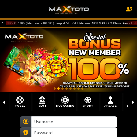
0.000 ) hanya di Situs Slot Maxwin x1000 MAXTOTO. Klaim Bonus Anda Sekarang !!!
TOGEL
SLOT
LIVE CASINO
SPORT
ARCADE
SABU