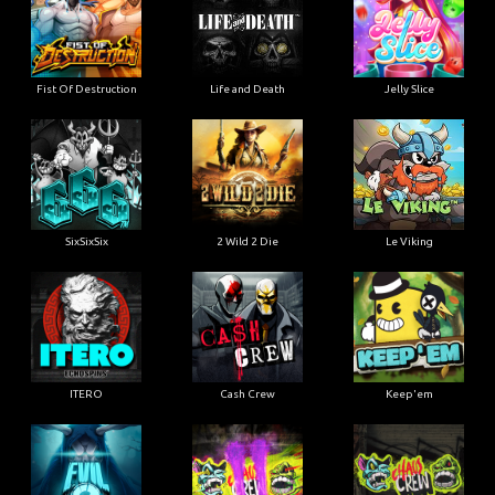
Fist Of Destruction
Life and Death
Jelly Slice
SixSixSix
2 Wild 2 Die
Le Viking
ITERO
Cash Crew
Keep'em