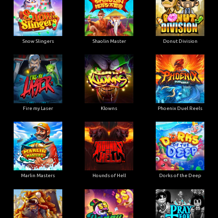
Snow Slingers
Shaolin Master
Donut Division
Fire my Laser
Klowns
Phoenix Duel Reels
Marlin Masters
Hounds of Hell
Dorks of the Deep