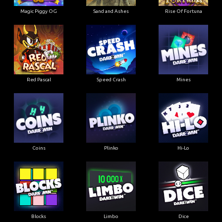
Magic Piggy OG
Sand and Ashes
Rise Of Fortuna
Red Pascal
Speed Crash
Mines
Coins
Plinko
Hi-Lo
Blocks
Limbo
Dice