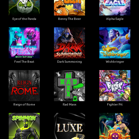
Eye of the Panda
Benny The Beer
Alpha Eagle
Feel The Beat
Dark Summoning
Wishbringer
Reign of Rome
Rad Maxx
Fighter Pit