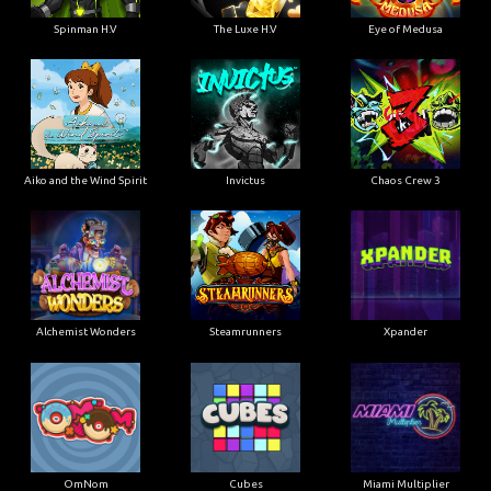
Spinman H.V
The Luxe H.V
Eye of Medusa
Aiko and the Wind Spirit
Invictus
Chaos Crew 3
Alchemist Wonders
Steamrunners
Xpander
OmNom
Cubes
Miami Multiplier