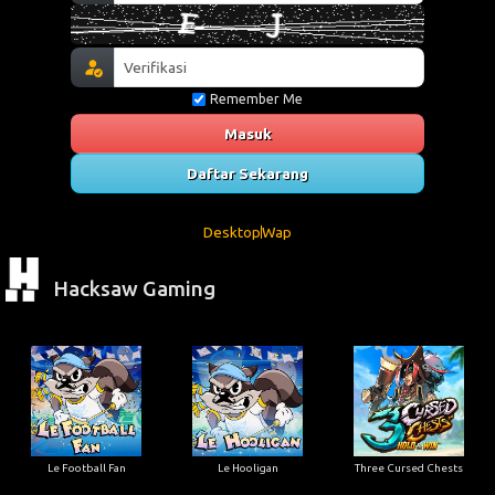
Remember Me
Masuk
Daftar Sekarang
Desktop
Wap
Hacksaw Gaming
Le Football Fan
Le Hooligan
Three Cursed Chests