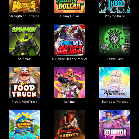
Strength of Hercules
Danny Dollar
Pray for Three
Ultimate Slot of America
Booze Bash
Spinman
Le King
Fred's Food Truck
Rainbow Princess