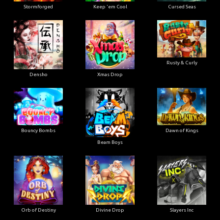
Stormforged
Keep 'em Cool
Cursed Seas
Rusty & Curly
Densho
Xmas Drop
Bouncy Bombs
Dawn of Kings
Beam Boys
Orb of Destiny
Divine Drop
Slayers Inc