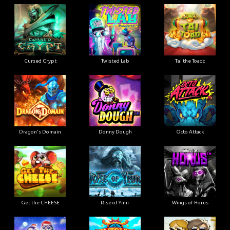
Cursed Crypt
Twisted Lab
Tai the Toadc
Dragon's Domain
Donny Dough
Octo Attack
Get the CHEESE
Rise of Ymir
Wings of Horus