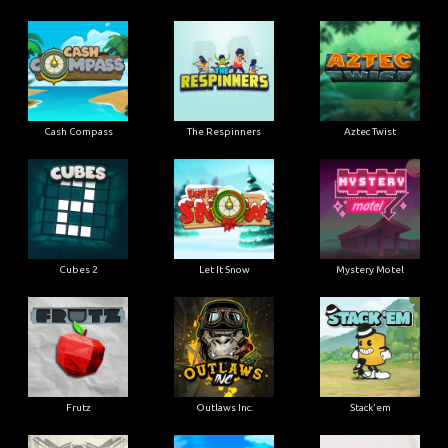
Cash Compass
The Respinners
Aztec Twist
Cubes 2
Let It Snow
Mystery Motel
Frutz
Outlaws Inc.
Stack'em