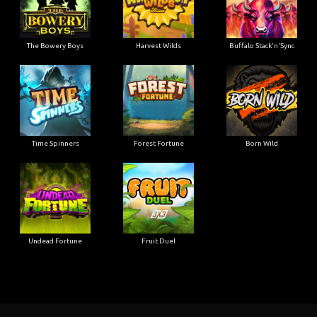
The Bowery Boys
Harvest Wilds
Buffalo Stack'n'Sync
Time Spinners
Forest Fortune
Born Wild
Undead Fortune
Fruit Duel