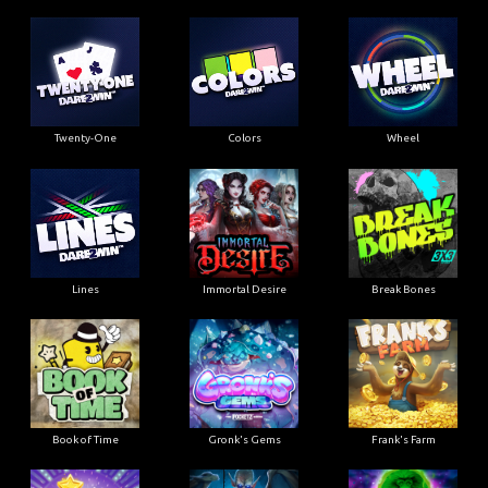
Twenty-One
Colors
Wheel
Lines
Immortal Desire
Break Bones
Book of Time
Gronk's Gems
Frank's Farm