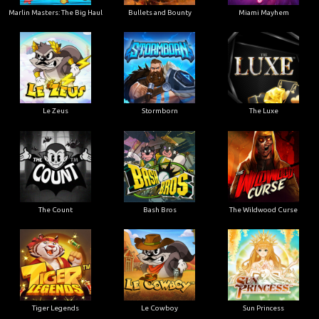
Marlin Masters: The Big Haul
Bullets and Bounty
Miami Mayhem
Le Zeus
Stormborn
The Luxe
The Count
Bash Bros
The Wildwood Curse
Tiger Legends
Le Cowboy
Sun Princess