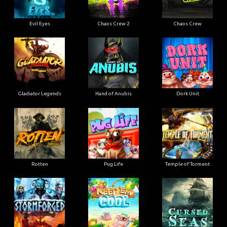
Evil Eyes
Chaos Crew 2
Chaos Crew
Gladiator Legends
Hand of Anubis
Dork Unit
Rotten
Pug Life
Temple of Torment