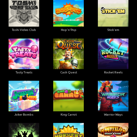
Toshi Video Club
Hop'n'Pop
Stick'em
Tasty Treats
Cash Quest
Rocket Reels
Joker Bombs
King Carrot
Warrior Ways