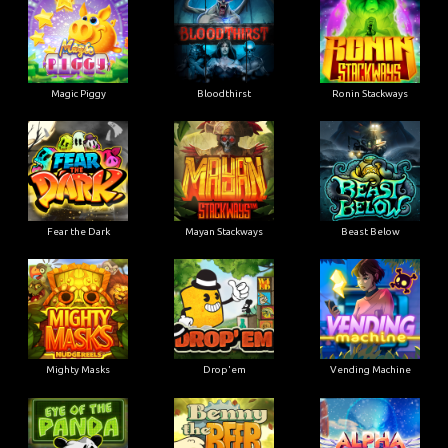
Magic Piggy
Bloodthirst
Ronin Stackways
Fear the Dark
Mayan Stackways
Beast Below
Mighty Masks
Drop'em
Vending Machine