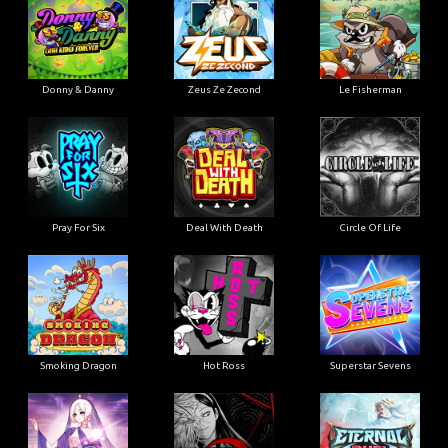
Donny & Danny
Zeus Ze Zecond
Le Fisherman
Pray For Six
Deal With Death
Circle Of Life
Smoking Dragon
Hot Ross
Superstar Sevens