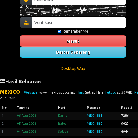
Remember Me
Masuk
Daftar Sekarang
Desktop
Wap
Hasil Keluaran
MEXICO
Website:
www.mexicopools.mx
, Hari:
Setiap Hari
, Tutup:
23:30 WIB
, R
23:55 WIB
No
Tanggal
Hari
Pasaran
Result
1
06 Aug 2026
Kamis
MEX - 861
7286
2
05 Aug 2026
Rabu
MEX - 860
9027
3
04 Aug 2026
Selasa
MEX - 859
6944