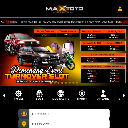
ER SLOT 100% ( Max Bonus 100.000 ) hanya di Situs Slot Maxwin x1000 MAXTOTO. Klaim Bonus Anda Se
TOGEL
SLOT
LIVE CASINO
SPORT
ARCADE
SABU