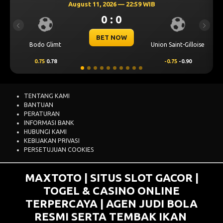
st 11, 2026 — 22:59 WIB
August 11,
0 : 0
Previous
Next
BET NOW
B
Union Saint-Gilloise
Kairat Almaty (n)
-0.75
-0.90
0.00
0.82
TENTANG KAMI
BANTUAN
PERATURAN
INFORMASI BANK
HUBUNGI KAMI
KEBIJAKAN PRIVASI
PERSETUJUAN COOKIES
MAXTOTO | SITUS SLOT GACOR |
TOGEL & CASINO ONLINE
TERPERCAYA | AGEN JUDI BOLA
RESMI SERTA TEMBAK IKAN