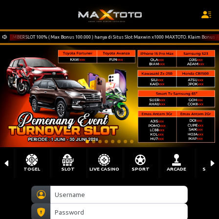
ER SLOT 100% ( Max Bonus 100.000 ) hanya di Situs Slot Maxwin x1000 MAXTOTO. Klaim Bonus Anda S
TOGEL
SLOT
LIVE CASINO
SPORT
ARCADE
SABU