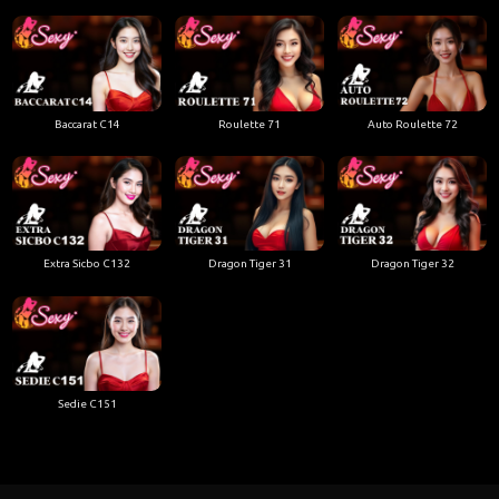
Baccarat C14
Roulette 71
Auto Roulette 72
Extra Sicbo C132
Dragon Tiger 31
Dragon Tiger 32
Sedie C151