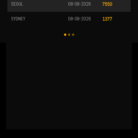
SEOUL
08-08-2026
7550
SYDNEY
08-08-2026
1377