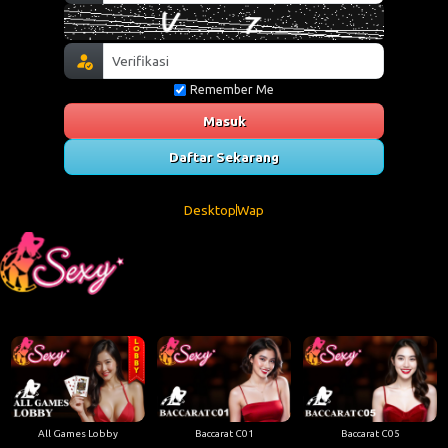
Remember Me
Masuk
Daftar Sekarang
Desktop
Wap
All Games Lobby
Baccarat C01
Baccarat C05