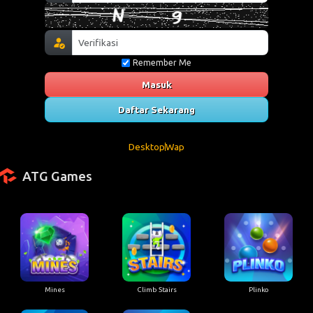
Remember Me
Masuk
Daftar Sekarang
Desktop
Wap
ATG Games
Mines
Climb Stairs
Plinko