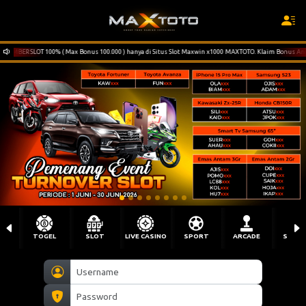
ER SLOT 100% ( Max Bonus 100.000 ) hanya di Situs Slot Maxwin x1000 MAXTOTO. Klaim Bonus Anda Se
TOGEL
SLOT
LIVE CASINO
SPORT
ARCADE
SABU