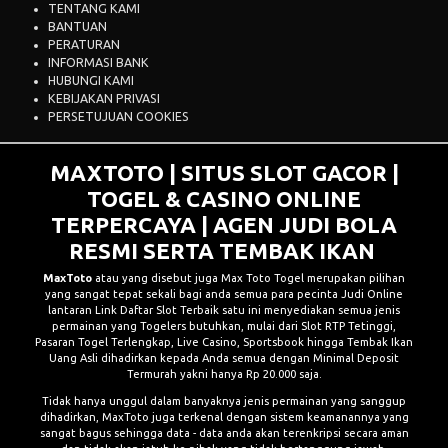
TENTANG KAMI
BANTUAN
PERATURAN
INFORMASI BANK
HUBUNGI KAMI
KEBIJAKAN PRIVASI
PERSETUJUAN COOKIES
MAXTOTO | SITUS SLOT GACOR |
TOGEL & CASINO ONLINE
TERPERCAYA | AGEN JUDI BOLA
RESMI SERTA TEMBAK IKAN
MaxToto
atau yang disebut juga Max Toto Togel merupakan pilihan
yang sangat tepat sekali bagi anda semua para pecinta Judi Online
lantaran Link Daftar Slot Terbaik satu ini menyediakan semua jenis
permainan yang Togelers butuhkan, mulai dari Slot RTP Tetinggi,
Pasaran Togel Terlengkap, Live Casino, Sportsbook hingga Tembak Ikan
Uang Asli dihadirkan kepada Anda semua dengan Minimal Deposit
Termurah yakni hanya Rp 20.000 saja.
Tidak hanya unggul dalam banyaknya jenis permainan yang sanggup
dihadirkan, MaxToto juga terkenal dengan sistem keamanannya yang
sangat bagus sehingga data - data anda akan terenkripsi secara aman